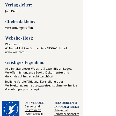
Verlagsleiter:
Joel PARE
Chefredakteur:
Versöhnungstreffen
Website-Host:
Wix.com Ltd
40 Namal Tel Aviv St., Tel Aviv
6350671
, Israel
www.wix.com
Geistiges Eigentum:
Alle Inhalte dieser Website (Texte, Bilder, Logos,
Veröffentlichungen, eBooks, Dokumente) sind
durch das Urheberrecht geschützt.
Jegliche Vervielfältigung, Darstellung oder
Verbreitung, auch auszugsweise, ist ohne vorherige
Genehmigung untersagt.
DER VERBAND
RESSOURCEN &
Der Verband
INFORMATIONEN
Unsere Werte
Kriegsenkel
Treten Sie dem
Transgenerationelles