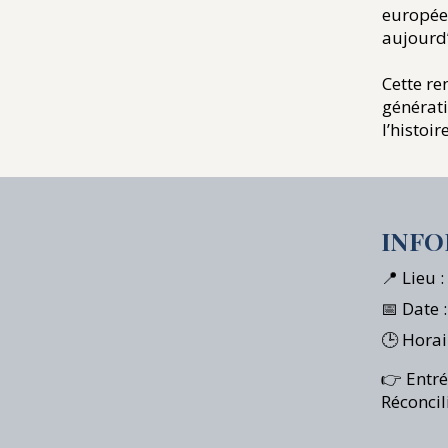
europée
aujourd’
Cette re
générati
l’histoi
INFO
📍 Lieu 
📅 Date 
🕒 Horai
👉 Entré
Réconcil