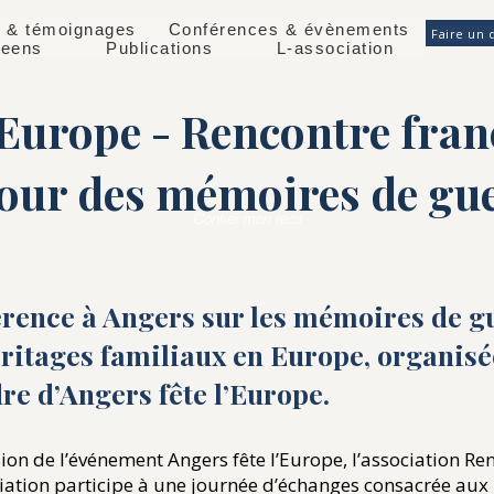
 & témoignages
Conférences & évènements
Faire un 
éeens
Publications
L-association
l’Europe - Rencontre fra
our des mémoires de gu
Confier mon récit
rence à Angers sur les mémoires de gu
éritages familiaux en Europe, organis
dre d’Angers fête l’Europe.
sion de l’événement Angers fête l’Europe, l’association Re
iation participe à une journée d’échanges consacrée au