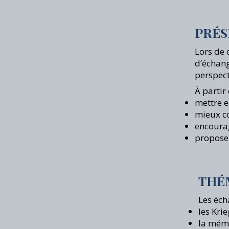
PRÉS
Lors de 
d’échang
perspect
À partir
mettre e
mieux co
encourag
proposer
THÉ
Les éch
les Kri
la mémo