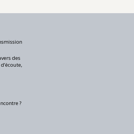
ansmission
avers des
 d’écoute,
encontre ?