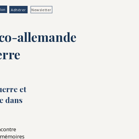
don
Adhérer
Newsletter
nco-allemande
erre
erre et
ée dans
ncontre
x mémoires