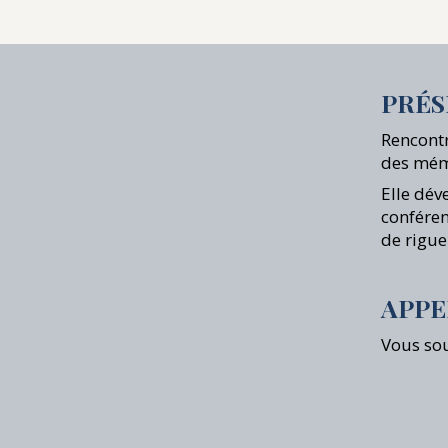
PRÉS
Rencontr
des mémo
Elle dév
conféren
de rigue
APPE
Vous sou