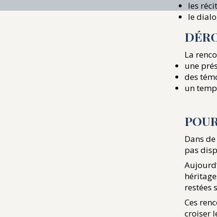
les réc
le dial
DÉR
La rencon
une prés
des témo
un temps
POUR
Dans de
pas disp
Aujourd’
héritage
restées 
Ces renc
croiser 