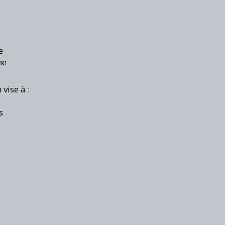
e
ne
vise à :
s