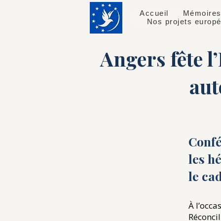
Accueil
Mémoires
Nos projets europ
Angers fête 
aut
Confé
les h
le ca
À l’occa
Réconcil