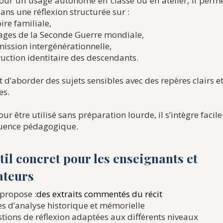
ur un usage autonome en classe ou en atelier, il permet
dans une réflexion structurée sur :
re familiale,
tages de la Seconde Guerre mondiale,
mission intergénérationnelle,
ruction identitaire des descendants.
t d’aborder des sujets sensibles avec des repères clairs e
es.
ur être utilisé sans préparation lourde, il s’intègre faci
uence pédagogique.
til concret pour les enseignants et
ateurs
 propose :
des extraits commentés du récit
es d’analyse historique et mémorielle
tions de réflexion adaptées aux différents niveaux