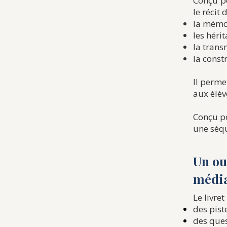
Conçu po
le récit 
la mémoi
les héri
la trans
la const
Il perme
aux élèv
Conçu po
une séq
Un ou
médi
Le livret
des pist
des ques