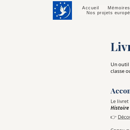
Accueil
Mémoires
Nos projets europ
​​​
Un outil
classe o
Accom
Le livre
Histoire
👉
Décou