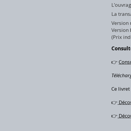
L’ouvrag
La trans
Version 
Version 
(Prix in
Consult
👉
Consu
Téléchar
Ce livret
👉
Découv
👉
Décou