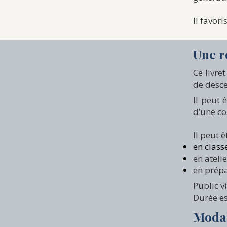
Il favor
Une r
Ce livre
de desce
Il peut 
d’une co
Il peut êt
en clas
en atel
en prép
Public vi
Durée es
Modal