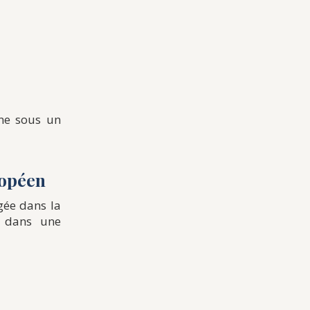
ne sous un
ropéen
agée dans la
t dans une