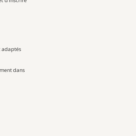
 d’inscrire
t adaptés
lement dans