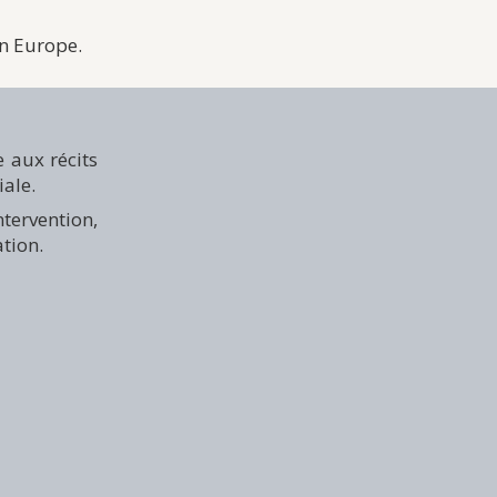
en Europe.
e aux récits
ale.
tervention,
tion.