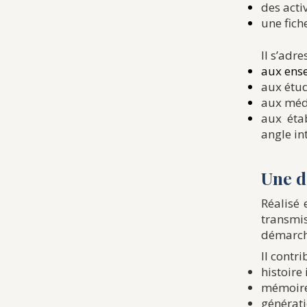
des acti
une fich
Il s’adr
aux ense
aux étud
aux méd
aux éta
angle i
Une d
Réalisé 
transmi
démarche
Il contri
histoire 
mémoire
générati