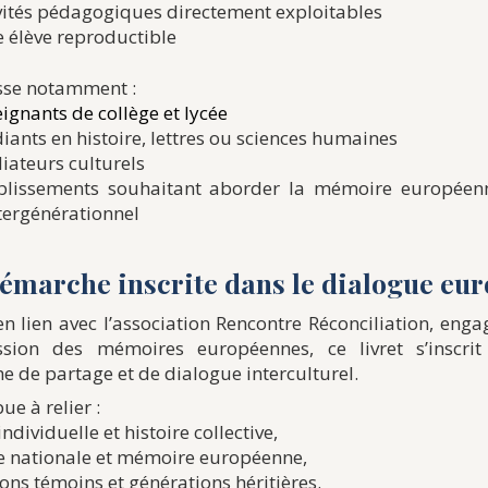
vités pédagogiques directement exploitables
e élève reproductible
esse notamment :
ignants de collège et lycée
iants en histoire, lettres ou sciences humaines
iateurs culturels
blissements souhaitant aborder la mémoire européen
ntergénérationnel
émarche inscrite dans le dialogue eu
en lien avec l’association Rencontre Réconciliation, eng
ssion des mémoires européennes, ce livret s’inscri
 de partage et de dialogue interculturel.
bue à relier :
individuelle et histoire collective,
 nationale et mémoire européenne,
ons témoins et générations héritières.