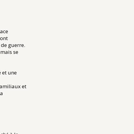
lace
 ont
 de guerre.
 mais se
é et une
amiliaux et
la