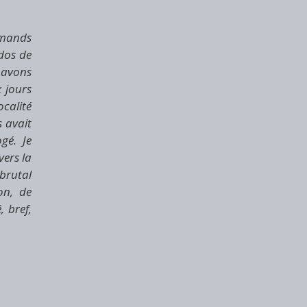
lemands
 dos de
 avons
 jours
alité
s avait
gé. Je
vers la
 brutal
on, de
, bref,