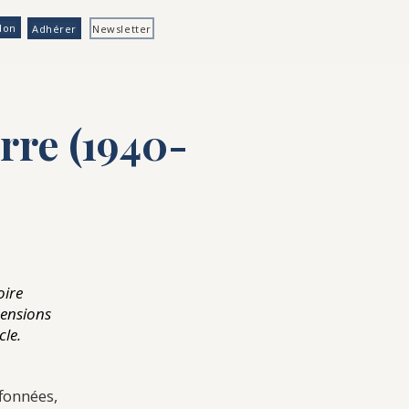
don
Adhérer
Newsletter
rre (1940-
oire
mensions
cle.
fonnées,