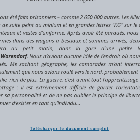
vons été faits prisonniers – comme 2 650 000 autres. Les Al
 de suite peint au minium et en grandes lettres “KG” sur le
teaux et vestes d’uniforme. Après avoir été parqués, nous
ermés dans des wagons à bestiaux et sommes arrivés, deux
ard au petit matin, dans la gare d’une petite loc
e
Warendorf
. Nous n’avions aucune idée de l’endroit où nou
és. Me sachant géographe, les camarades m’ont interro
eulement que nous avions roulé vers le nord, probablement 
ie, rien de plus. La guerre, c’est avant tout l’apprentissage
ottage : il est extrêmement difficile de garder l’orientati
r sa personnalité et de ne pas oublier le principe de liberté
nuer d’exister en tant qu’individu…
Télécharger le document complet