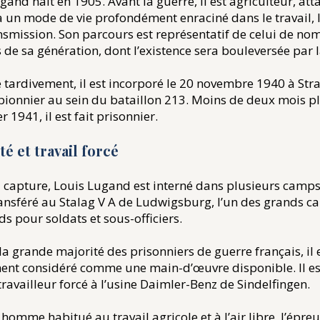
gand naît en 1905. Avant la guerre, il est agriculteur, att
 à un mode de vie profondément enraciné dans le travail, 
ansmission. Son parcours est représentatif de celui de n
e sa génération, dont l’existence sera bouleversée par l
 tardivement, il est incorporé le 20 novembre 1940 à St
onnier au sein du bataillon 213. Moins de deux mois plu
r 1941, il est fait prisonnier.
ité et travail forcé
 capture, Louis Lugand est interné dans plusieurs camps
ransféré au Stalag V A de Ludwigsburg, l’un des grands 
s pour soldats et sous-officiers.
 grande majorité des prisonniers de guerre français, il 
nt considéré comme une main-d’œuvre disponible. Il est
availleur forcé à l’usine Daimler-Benz de Sindelfingen.
 homme habitué au travail agricole et à l’air libre, l’épre