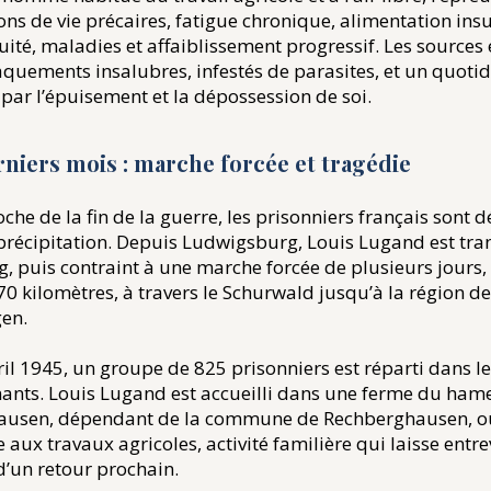
ions de vie précaires, fatigue chronique, alimentation insu
ité, maladies et affaiblissement progressif. Les sources
quements insalubres, infestés de parasites, et un quotid
ar l’épuisement et la dépossession de soi.
erniers mois : marche forcée et tragédie
oche de la fin de la guerre, les prisonniers français sont 
précipitation. Depuis Ludwigsburg, Louis Lugand est tran
, puis contraint à une marche forcée de plusieurs jours,
70 kilomètres, à travers le Schurwald jusqu’à la région de
en.
ril 1945, un groupe de 825 prisonniers est réparti dans le
ants. Louis Lugand est accueilli dans une ferme du ha
ausen, dépendant de la commune de Rechberghausen, où
e aux travaux agricoles, activité familière qui laisse entre
 d’un retour prochain.