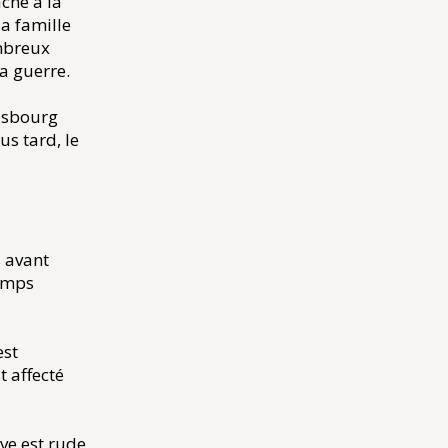
aché à la
la famille
ombreux
a guerre.
rasbourg
s tard, le
 avant
camps
est
 affecté
uve est rude