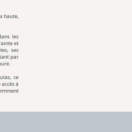
ix haute,
dans les
rainte et
tes, ses
tant par
oure.
ulas, ce
e accès à
iemment