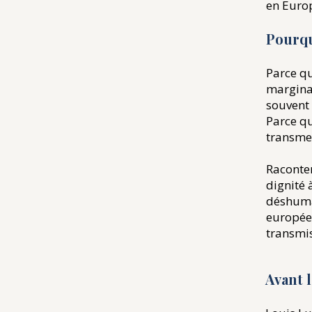
en Europ
​Pourq
Parce qu
marginal
souvent 
Parce qu
transmet
Raconter
dignité
déshuman
européen
transmis
Avant 