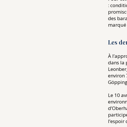
: condit
promiscu
des bara
marqué p
​Les d
À l’appr
dans la 
Leonberg
environ 
Göpping
Le 10 av
environn
d’Oberh
particip
l’espoir