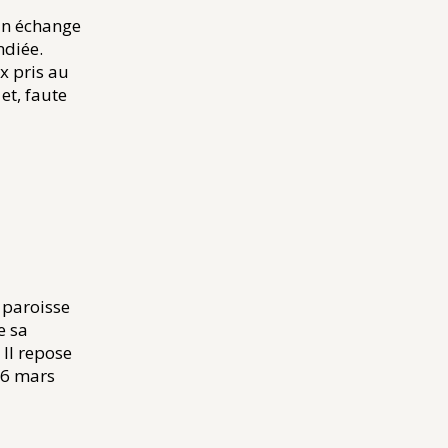
 un échange
ndiée.
x pris au
et, faute
 paroisse
e sa
 Il repose
e 6 mars