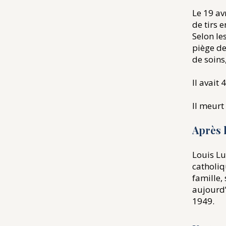
Le 19 av
de tirs 
Selon le
piège de
de soins
Il avait 
Il meurt
Après 
Louis Lu
catholiq
famille,
aujourd’
1949.