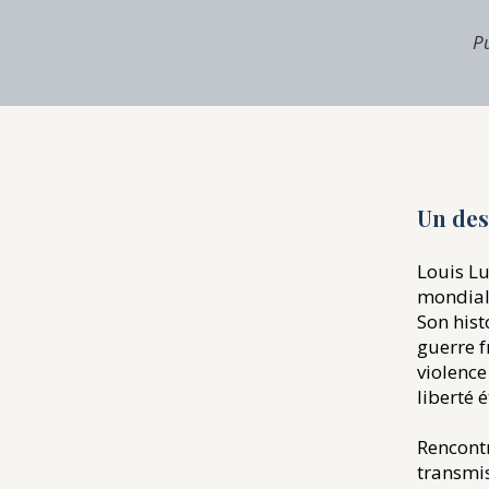
Pu
Un des
​Louis L
mondiale
Son hist
guerre f
violence
liberté 
Rencont
transmis