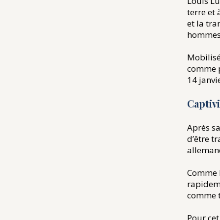
Louis Lu
terre et
et la tr
hommes d
Mobilisé
comme pi
14 janvie
​Captiv
Après sa
d’être t
allemand
Comme la
rapideme
comme tr
Pour cet