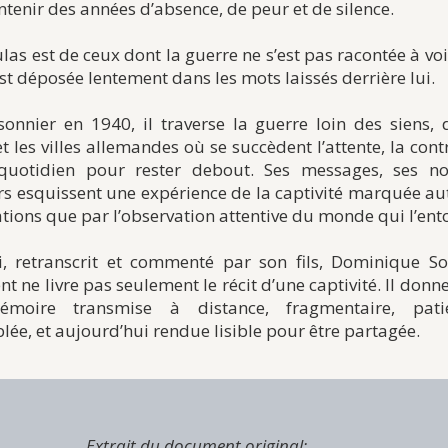
tenir des années d’absence, de peur et de silence.
las est de ceux dont la guerre ne s’est pas racontée à vo
st déposée lentement dans les mots laissés derrière lui.
isonnier en 1940, il traverse la guerre loin des siens, 
 les villes allemandes où se succèdent l’attente, la cont
t quotidien pour rester debout. Ses messages, ses no
rs esquissent une expérience de la captivité marquée au
ations que par l’observation attentive du monde qui l’ent
li, retranscrit et commenté par son fils, Dominique So
 ne livre pas seulement le récit d’une captivité. Il donn
moire transmise à distance, fragmentaire, pat
ée, et aujourd’hui rendue lisible pour être partagée.
Extrait du document original: