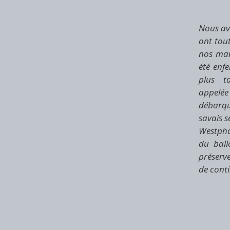
​​Nous a
ont tout
nos man
été enf
plus t
appelé
débarqu
savais s
Westphal
du ball
préserve
de conti