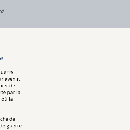
rd
ne
Guerre
r avenir.
nier de
té par la
 où la
rche de
 de guerre