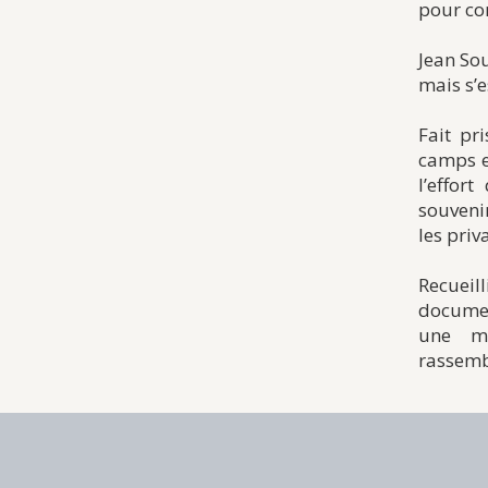
pour con
Jean Sou
mais s’e
Fait pr
camps et
l’effor
souveni
les priv
Recueil
document
une mé
rassembl