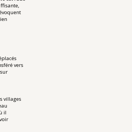
ffisante,
 évoquent
ien
déplacés
sféré vers
 sur
s villages
meau
 il
voir