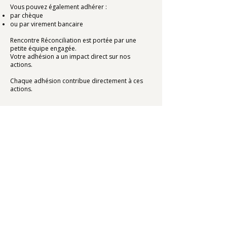
Vous pouvez également adhérer :
par chèque
ou par virement bancaire
Rencontre Réconciliation est portée par une
petite équipe engagée.
Votre adhésion a un impact direct sur nos
actions.
Chaque adhésion contribue directement à ces
actions.
J'adhère maintenant
Contact
L’ASSOCIATION
RESSOURCES &
Accueil
INFORMATIONS
L’association
Kriegsenkel
Nos valeurs
Mémoire
Nos projets
transgénérationnelle
européens
Adhérer à
l’association