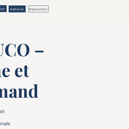
don
Adhérer
Newsletter
 UCO –
e et
emand
An
onale.