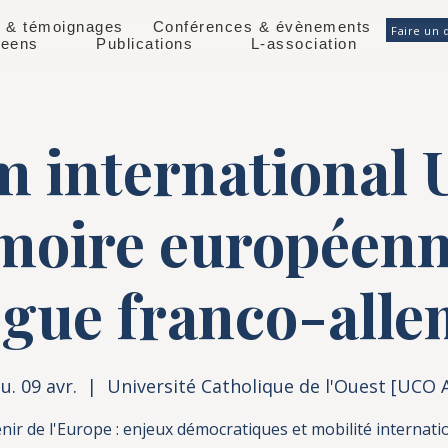
 & témoignages
Conférences & évènements
Faire un 
éeens
Publications
L-association
 international
oire européenn
ogue franco-all
eu. 09 avr.
  |  
Université Catholique de l'Ouest [UCO 
nir de l'Europe : enjeux démocratiques et mobilité internati