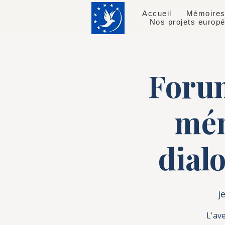
Accueil
Mémoires
Nos projets europ
Forum
mém
dial
j
L'ave